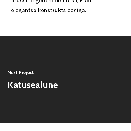
prussi. Tegemist on lihtsa, kuid
elegantse konstruktsiooniga.
Next Project
Katusealune