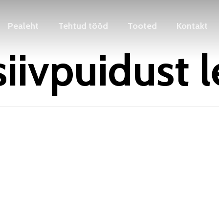
Pealeht
Tehtud tööd
Tooted
Kontakt
iivpuidust l