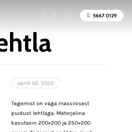
facebook
youtube
instagram
5667 0129
ehtla
aprill 02, 2022
Tegemist on väga massiivsest
puidust lehtlaga. Materjalina
kasutasin 200×200 ja 250×200