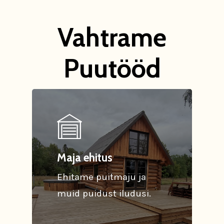
Vahtrame
Puutööd
Maja ehitus
Ehitame puitmaju ja
muid puidust iludusi.